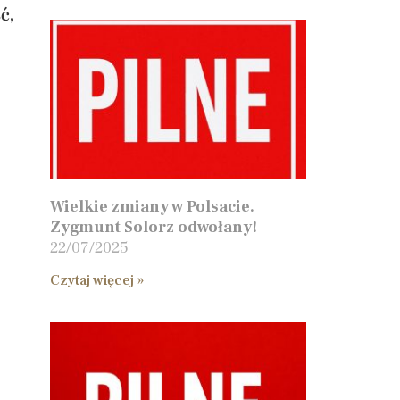
ć,
Wielkie zmiany w Polsacie.
Zygmunt Solorz odwołany!
22/07/2025
Czytaj więcej »