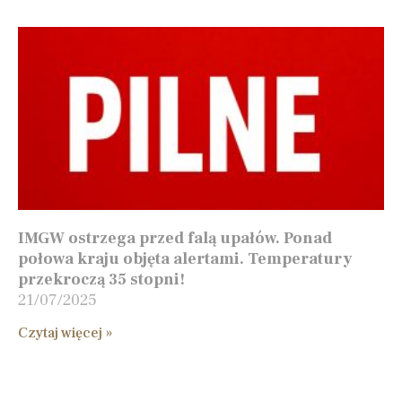
IMGW ostrzega przed falą upałów. Ponad
połowa kraju objęta alertami. Temperatury
przekroczą 35 stopni!
21/07/2025
Czytaj więcej »