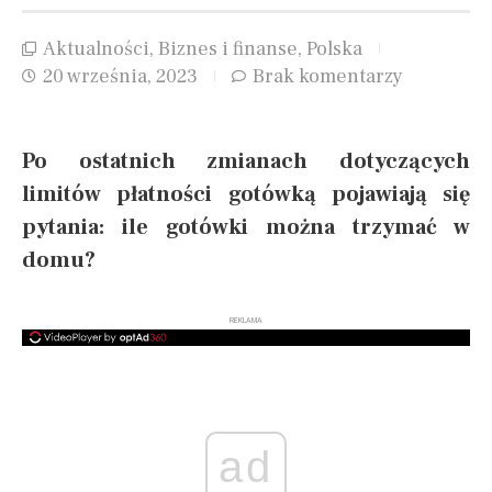
Aktualności
,
Biznes i finanse
,
Polska
20 września, 2023
Brak komentarzy
Po ostatnich zmianach dotyczących
limitów płatności gotówką pojawiają się
pytania: ile gotówki można trzymać w
domu?
REKLAMA
ad