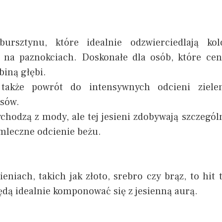
rsztynu, które idealnie odzwierciedlają kol
 na paznokciach. Doskonałe dla osób, które cen
biną głębi.
akże powrót do intensywnych odcieni zielen
asów.
chodzą z mody, ale tej jesieni zdobywają szczegól
mleczne odcienie beżu.
niach, takich jak złoto, srebro czy brąz, to hit t
będą idealnie komponować się z jesienną aurą.