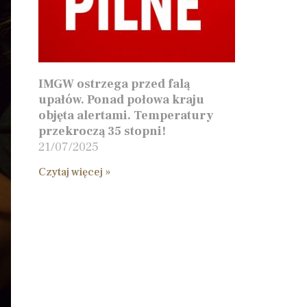
IMGW ostrzega przed falą
upałów. Ponad połowa kraju
objęta alertami. Temperatury
przekroczą 35 stopni!
21/07/2025
Czytaj więcej »