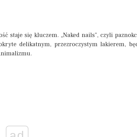
ść staje się kluczem. „Naked nails”, czyli paznokc
okryte delikatnym, przezroczystym lakierem, bę
minimalizmu.
ad