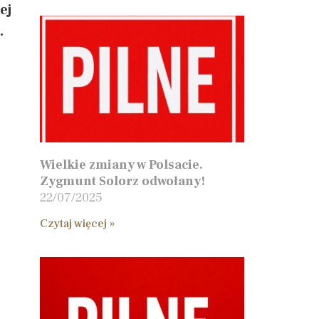
ej
.
Wielkie zmiany w Polsacie.
Zygmunt Solorz odwołany!
22/07/2025
Czytaj więcej »